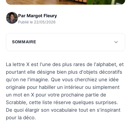
Par
Margot Fleury
Publié le 22/05/2026
SOMMAIRE
Décorations murales avec un X
Accessoires de décoration avec un X
La lettre X est l'une des plus rares de l'alphabet, et
pourtant elle désigne bien plus d'objets décoratifs
Objets de décoration de table avec un X
qu'on ne l'imagine. Que vous cherchiez une idée
Objets de décoration pour enfants avec un X
originale pour habiller un intérieur ou simplement
un mot en X pour votre prochaine partie de
Questions fréquentes
Scrabble, cette liste réserve quelques surprises.
De quoi élargir son vocabulaire tout en s'inspirant
pour la déco.