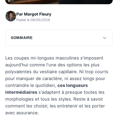
Par
Margot Fleury
Publié le 08/05/2026
SOMMAIRE
Choisir la coupe mi-longue idéale
Entretien des cheveux mi-longs
Les coupes mi-longues masculines s'imposent
aujourd'hui comme l'une des options les plus
Conseils de style pour cheveux mi-longs
polyvalentes du vestiaire capillaire. Ni trop courts
Questions fréquentes
pour manquer de caractère, ni assez longs pour
contraindre le quotidien,
ces longueurs
intermédiaires
s'adaptent à presque toutes les
morphologies et tous les styles. Reste à savoir
comment les choisir, les entretenir et les porter
avec assurance.